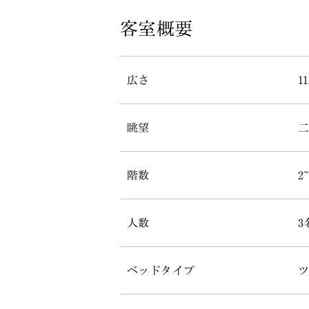
客室概要
広さ
1
眺望
階数
2
人数
3
ベッドタイプ