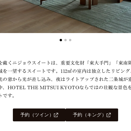
を戴くニジョウスイートは、重要文化財「東大手門」「東南
城を一望するスイートです。112㎡の室内は独立したリビン
光の窓から光が差し込み、夜はライトアップされた二条城が
、HOTEL THE MITSUI KYOTOならではの壮観な景
トです。
予約（ツイン）
予約（キング）