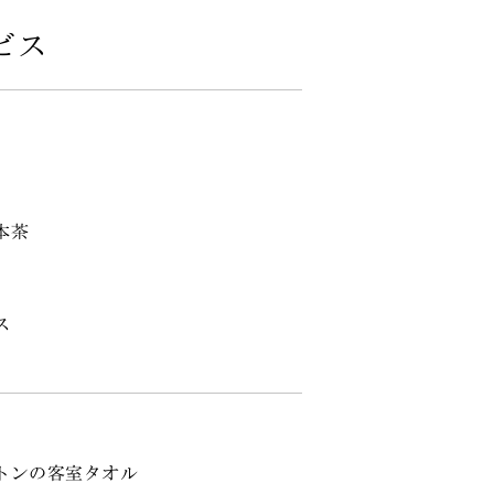
ビス
本茶
ス
トンの客室タオル