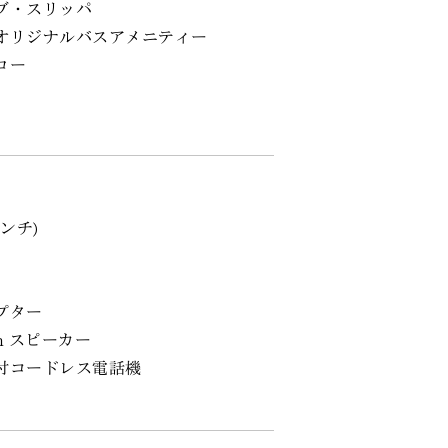
ブ・スリッパ
オリジナルバスアメニティー
ロー
ンチ)
プター
th スピーカー
付コードレス電話機