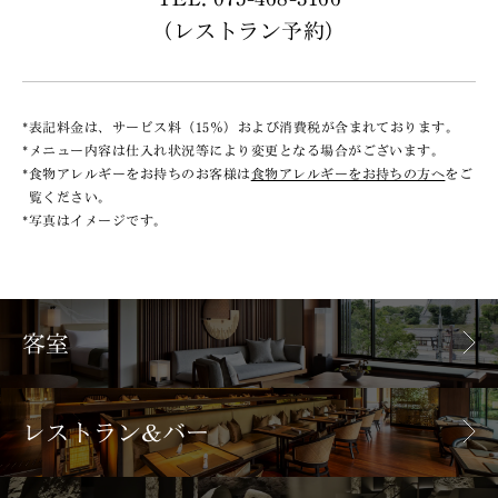
（レストラン予約）
*
表記料金は、サービス料（15％）および消費税が含まれております。
*
メニュー内容は仕入れ状況等により変更となる場合がございます。
*
食物アレルギーをお持ちのお客様は
食物アレルギーをお持ちの方へ
をご
覧ください。
*
写真はイメージです。
客室
レストラン&バー