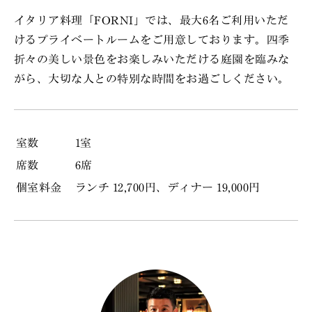
イタリア料理「FORNI」では、最大6名ご利用いただ
■モデラーレ（5品） ￥12,000
けるプライベートルームをご用意しております。四季
■コンテント（6品） ￥15,000
折々の美しい景色をお楽しみいただける庭園を臨みな
■ディベルティート（7品 ） ￥19,000
がら、大切な人との特別な時間をお過ごしください。
サステナブル・グリル料理で名を馳せる米澤文
雄氏をコンサルタントシェフとして迎え、さら
室数
1室
にアップグレードしたイタリア料理
「FORNI（フォルニ）」。
席数
6席
焼きたてのローマ風ピッツァや、香ばしく仕上
個室料金
ランチ 12,700円、ディナー 19,000円
がった京都やその近郊から届く旬の食材など、
米澤シェフ監修による3つのコースをお届けい
たします。