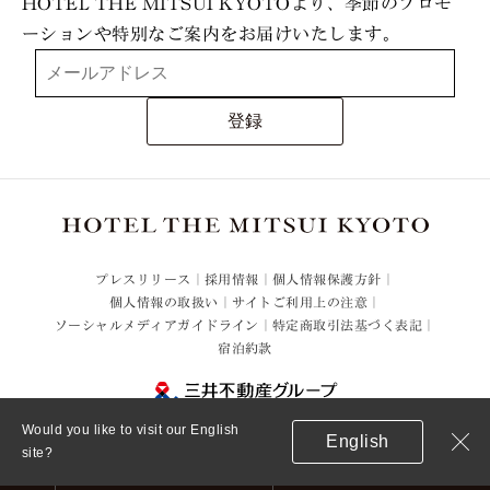
HOTEL THE MITSUI KYOTOより、季節のプロモ
ーションや特別なご案内をお届けいたします。
登録
プレスリリース
採用情報
個人情報保護方針
個人情報の取扱い
サイトご利用上の注意
ソーシャルメディアガイドライン
特定商取引法基づく表記
宿泊約款
Would you like to visit our English
English
Clo
© 2021 Mitsui Fudosan Resort Management Co., Ltd.
site?