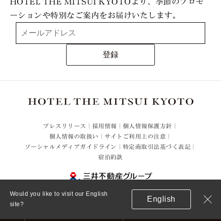
HOTEL THE MITSUI KYOTOより、季節のプロモ
ーションや特別なご案内をお届けいたします。
登録
プレスリリース
採用情報
個人情報保護方針
個人情報の取扱い
サイトご利用上の注意
ソーシャルメディアガイドライン
特定商取引法基づく表記
宿泊約款
Would you like to visit our English
English
Clo
© 2021 Mitsui Fudosan Resort Management Co., Ltd.
site?